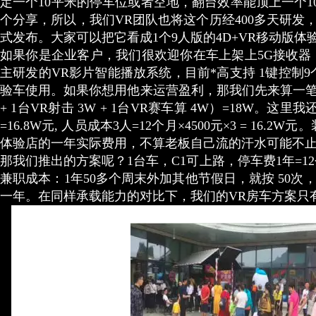
定一个10平米的停车位或者空地，翻台效率能顶上一个
个分享，所以，我们VR团队也将这个历经400多天研发
式发布。大家可以把它看成1个9人版的4D+VR移动版
如果你是企业客户，我们很欢迎你在车上架上5G接收器
主研发的VR影片智能播放系统，目前*高支持 1键控制
验车使用。如果你想用他来运营盈利，那我们先来算一笔账：
+ 1台VR射击 3W + 1台VR赛车算 4W）=18W。这
=16.8W元, 人员成本3人=12个月×4500元×3 = 
体验店的一年实际费用，不算老板自己流的汗水可能不止
那我们推出的方案呢？1台车，C1可上路，停车费1年=12个
兼职成本：1年50多个周末外加其他节假日，就按 50次，100
一年。在同样承载能力的对比下，我们的VR房车方案只有