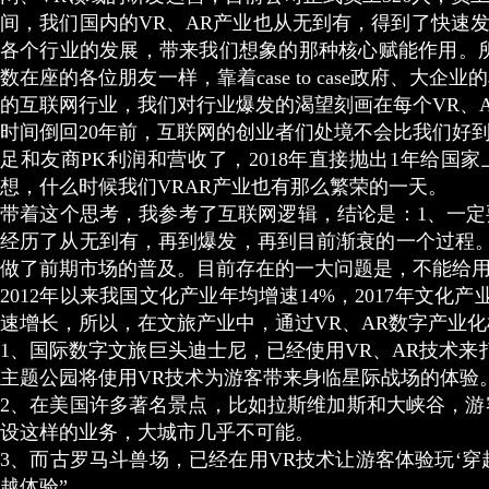
间，我们国内的VR、AR产业也从无到有，得到了快速
各个行业的发展，带来我们想象的那种核心赋能作用。所
数在座的各位朋友一样，靠着case to case政府
的互联网行业，我们对行业爆发的渴望刻画在每个VR、
时间倒回20年前，互联网的创业者们处境不会比我们好到
足和友商PK利润和营收了，2018年直接抛出1年给国
想，什么时候我们VRAR产业也有那么繁荣的一天。
带着这个思考，我参考了互联网逻辑，结论是：1、一定要
经历了从无到有，再到爆发，再到目前渐衰的一个过程。
做了前期市场的普及。目前存在的一大问题是，不能给
2012年以来我国文化产业年均增速14%，2017年文
速增长，所以，在文旅产业中，通过VR、AR数字产业
1、国际数字文旅巨头迪士尼，已经使用VR、AR技术
主题公园将使用VR技术为游客带来身临星际战场的体验
2、在美国许多著名景点，比如拉斯维加斯和大峡谷，
设这样的业务，大城市几乎不可能。
3、而古罗马斗兽场，已经在用VR技术让游客体验玩‘穿
越体验”。