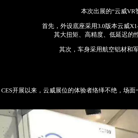
本次出展的“云威V
首先，外设底座采用3.0版本云威X
其大扭矩、高精度、低延迟的
其次，车身采用航空铝材和军
CES开展以来，云威展位的体验者络绎不绝，场