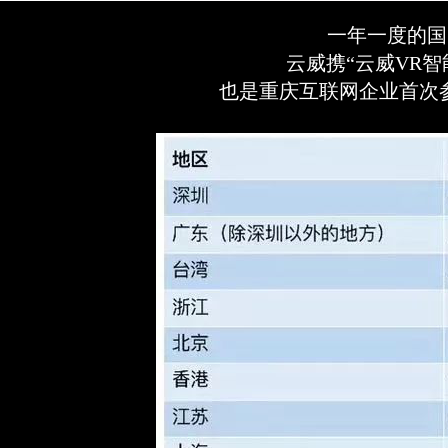
一年一度的国际消费
云威携“云威VR智
也是重庆互联网企业首次参展